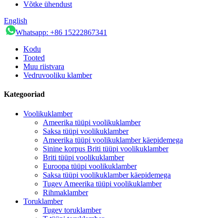
Võtke ühendust
English
Whatsapp: +86 15222867341
Kodu
Tooted
Muu riistvara
Vedruvooliku klamber
Kategooriad
Voolikuklamber
Ameerika tüüpi voolikuklamber
Saksa tüüpi voolikuklamber
Ameerika tüüpi voolikuklamber käepidemega
Sinine korpus Briti tüüpi voolikuklamber
Briti tüüpi voolikuklamber
Euroopa tüüpi voolikuklamber
Saksa tüüpi voolikuklamber käepidemega
Tugev Ameerika tüüpi voolikuklamber
Rihmaklamber
Toruklamber
Tugev toruklamber