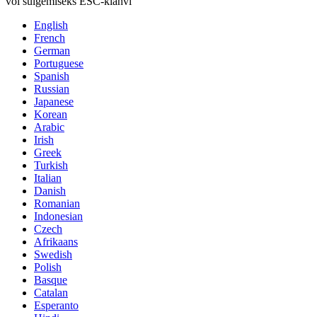
või sulgemiseks ESC-klahvi
English
French
German
Portuguese
Spanish
Russian
Japanese
Korean
Arabic
Irish
Greek
Turkish
Italian
Danish
Romanian
Indonesian
Czech
Afrikaans
Swedish
Polish
Basque
Catalan
Esperanto