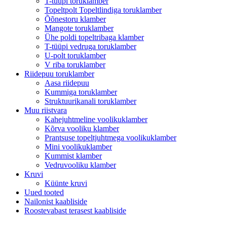
T-tüüpi toruklamber
Topeltpolt Topeltlindiga toruklamber
Õõnestoru klamber
Mangote toruklamber
Ühe poldi topeltribaga klamber
T-tüüpi vedruga toruklamber
U-polt toruklamber
V riba toruklamber
Riidepuu toruklamber
Aasa riidepuu
Kummiga toruklamber
Struktuurikanali toruklamber
Muu riistvara
Kahejuhtmeline voolikuklamber
Kõrva vooliku klamber
Prantsuse topeltjuhtmega voolikuklamber
Mini voolikuklamber
Kummist klamber
Vedruvooliku klamber
Kruvi
Küünte kruvi
Uued tooted
Nailonist kaabliside
Roostevabast terasest kaabliside