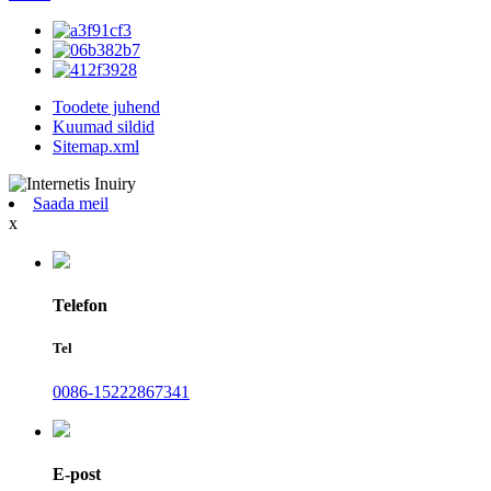
Toodete juhend
Kuumad sildid
Sitemap.xml
Saada meil
x
Telefon
Tel
0086-15222867341
E-post