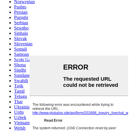
Norwegian
Pashto
Persian
Punjabi
Serbian
Sesotho
Sinhala
Slovak
Slovenian
Somali
Samoan
Scots Gaelic
Shona
Sindhi
Sundanese
Swahili
Tajik
Tamil
Telugu
Thai
Ukrainian
Urdu
Uzbek
Vietnamese
Welsh