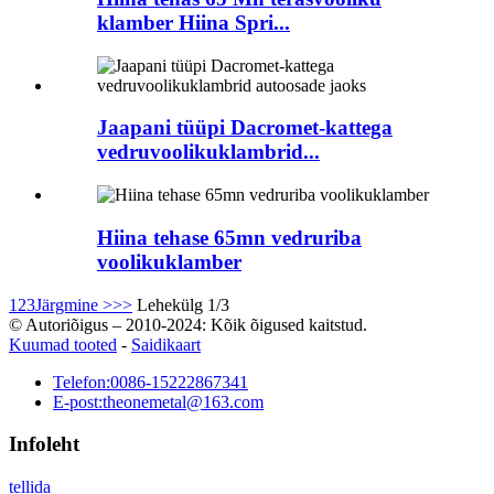
klamber Hiina Spri...
Jaapani tüüpi Dacromet-kattega
vedruvoolikuklambrid...
Hiina tehase 65mn vedruriba
voolikuklamber
1
2
3
Järgmine >
>>
Lehekülg 1/3
© Autoriõigus – 2010-2024: Kõik õigused kaitstud.
Kuumad tooted
-
Saidikaart
Telefon:
0086-15222867341
E-post:
theonemetal@163.com
Infoleht
tellida