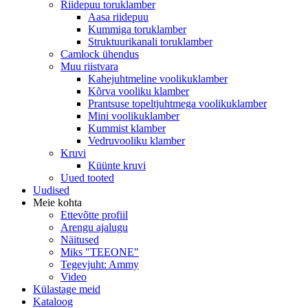
Riidepuu toruklamber
Aasa riidepuu
Kummiga toruklamber
Struktuurikanali toruklamber
Camlock ühendus
Muu riistvara
Kahejuhtmeline voolikuklamber
Kõrva vooliku klamber
Prantsuse topeltjuhtmega voolikuklamber
Mini voolikuklamber
Kummist klamber
Vedruvooliku klamber
Kruvi
Küünte kruvi
Uued tooted
Uudised
Meie kohta
Ettevõtte profiil
Arengu ajalugu
Näitused
Miks "TEEONE"
Tegevjuht: Ammy
Video
Külastage meid
Kataloog