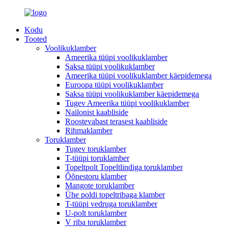
Kodu
Tooted
Voolikuklamber
Ameerika tüüpi voolikuklamber
Saksa tüüpi voolikuklamber
Ameerika tüüpi voolikuklamber käepidemega
Euroopa tüüpi voolikuklamber
Saksa tüüpi voolikuklamber käepidemega
Tugev Ameerika tüüpi voolikuklamber
Nailonist kaabliside
Roostevabast terasest kaabliside
Rihmaklamber
Toruklamber
Tugev toruklamber
T-tüüpi toruklamber
Topeltpolt Topeltlindiga toruklamber
Õõnestoru klamber
Mangote toruklamber
Ühe poldi topeltribaga klamber
T-tüüpi vedruga toruklamber
U-polt toruklamber
V riba toruklamber