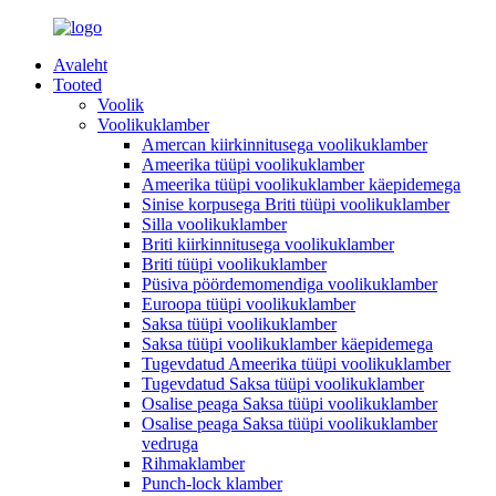
Avaleht
Tooted
Voolik
Voolikuklamber
Amercan kiirkinnitusega voolikuklamber
Ameerika tüüpi voolikuklamber
Ameerika tüüpi voolikuklamber käepidemega
Sinise korpusega Briti tüüpi voolikuklamber
Silla voolikuklamber
Briti kiirkinnitusega voolikuklamber
Briti tüüpi voolikuklamber
Püsiva pöördemomendiga voolikuklamber
Euroopa tüüpi voolikuklamber
Saksa tüüpi voolikuklamber
Saksa tüüpi voolikuklamber käepidemega
Tugevdatud Ameerika tüüpi voolikuklamber
Tugevdatud Saksa tüüpi voolikuklamber
Osalise peaga Saksa tüüpi voolikuklamber
Osalise peaga Saksa tüüpi voolikuklamber
vedruga
Rihmaklamber
Punch-lock klamber