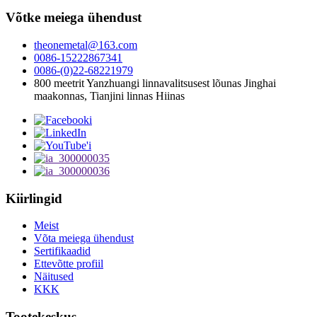
Võtke meiega ühendust
theonemetal@163.com
0086-15222867341
0086-(0)22-68221979
800 meetrit Yanzhuangi linnavalitsusest lõunas Jinghai
maakonnas, Tianjini linnas Hiinas
Kiirlingid
Meist
Võta meiega ühendust
Sertifikaadid
Ettevõtte profiil
Näitused
KKK
Tootekeskus