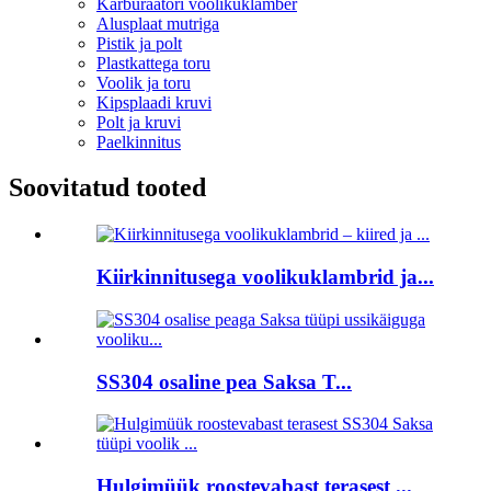
Karburaatori voolikuklamber
Alusplaat mutriga
Pistik ja polt
Plastkattega toru
Voolik ja toru
Kipsplaadi kruvi
Polt ja kruvi
Paelkinnitus
Soovitatud tooted
Kiirkinnitusega voolikuklambrid ja...
SS304 osaline pea Saksa T...
Hulgimüük roostevabast terasest ...