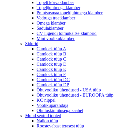
Topelt kõrvaklamber
Topeltjuhtmega klamber
Prantsusmaa topeltjuhtmega klamber
Vedruga traatklamber
Omega klamber
Sadulaklamber
CV-liigendi tolmukaitse klambrid
Mini voolikuklamber
Sidurid
Camlock tüüp A
Camlock tüüp B
Camlock tüüp C
Camlock tüüp D
Camlock tüüp E
Camlock tüüp F
Camlock tüüp DC
Camlock tüüp DP
Õhuvooliku ühendused - USA tüüp
Õhuvooliku ühendused - EUROOPA tüüp
KC nippel
Voolikuparandaja
Ohutuskinnitusega kaabel
Muud seotud tooted
Nailon tüüp
Roostevabast terasest tüüp