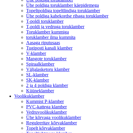
Ühe poldiga toruklamber käepidemega
Topeltpoldiga topeltlindiga toruklamber
Ühe poldiga kahekordse ribaga toruklamber
T-poldi toruklamber
T-poldi ja vedruga toruklamber
Toruklamber kummiga
toruklamber ilma kummita
Aasaga riputusaas
Tugiposti kanali klamber
V-klamber
Mangote toruklamber
Spiraalklamber
Väljalasketoru klamber
SL-klamber
SK-klamber
2 ja 4 poldiga klamber
Küüneklamber
Voolikuklamber
Kummist P-klamber
PVC-kattega klamber
Vedruvoolikuklamber
Ühe kõrvaga voolikuklamber
Reguleeritav kõrvaklamber
Topelt kõrvaklamber