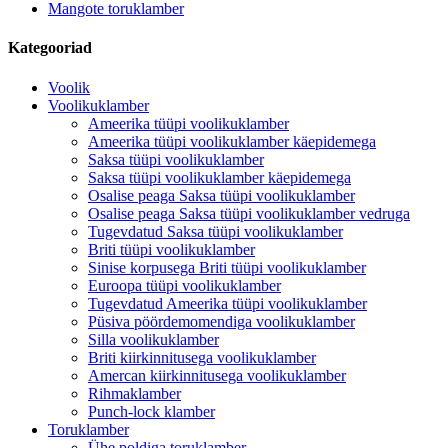
Mangote toruklamber
Kategooriad
Voolik
Voolikuklamber
Ameerika tüüpi voolikuklamber
Ameerika tüüpi voolikuklamber käepidemega
Saksa tüüpi voolikuklamber
Saksa tüüpi voolikuklamber käepidemega
Osalise peaga Saksa tüüpi voolikuklamber
Osalise peaga Saksa tüüpi voolikuklamber vedruga
Tugevdatud Saksa tüüpi voolikuklamber
Briti tüüpi voolikuklamber
Sinise korpusega Briti tüüpi voolikuklamber
Euroopa tüüpi voolikuklamber
Tugevdatud Ameerika tüüpi voolikuklamber
Püsiva pöördemomendiga voolikuklamber
Silla voolikuklamber
Briti kiirkinnitusega voolikuklamber
Amercan kiirkinnitusega voolikuklamber
Rihmaklamber
Punch-lock klamber
Toruklamber
Ühe poldiga toruklamber