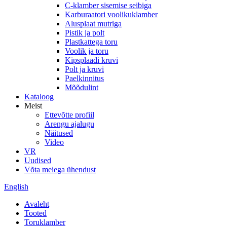
C-klamber sisemise seibiga
Karburaatori voolikuklamber
Alusplaat mutriga
Pistik ja polt
Plastkattega toru
Voolik ja toru
Kipsplaadi kruvi
Polt ja kruvi
Paelkinnitus
Mõõdulint
Kataloog
Meist
Ettevõtte profiil
Arengu ajalugu
Näitused
Video
VR
Uudised
Võta meiega ühendust
English
Avaleht
Tooted
Toruklamber