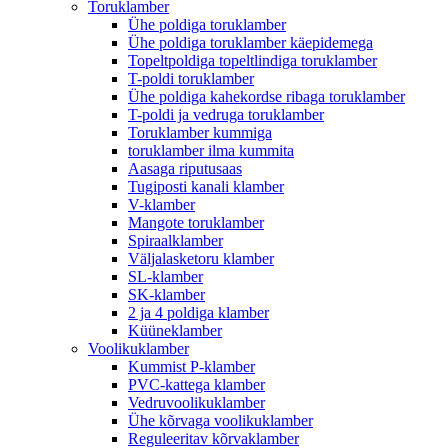
Toruklamber
Ühe poldiga toruklamber
Ühe poldiga toruklamber käepidemega
Topeltpoldiga topeltlindiga toruklamber
T-poldi toruklamber
Ühe poldiga kahekordse ribaga toruklamber
T-poldi ja vedruga toruklamber
Toruklamber kummiga
toruklamber ilma kummita
Aasaga riputusaas
Tugiposti kanali klamber
V-klamber
Mangote toruklamber
Spiraalklamber
Väljalasketoru klamber
SL-klamber
SK-klamber
2 ja 4 poldiga klamber
Küüneklamber
Voolikuklamber
Kummist P-klamber
PVC-kattega klamber
Vedruvoolikuklamber
Ühe kõrvaga voolikuklamber
Reguleeritav kõrvaklamber