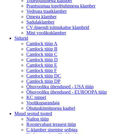
Topeltjuhtmega klamber
Prantsusmaa topeltjuhtmega klamber
Vedruga traatklamber
Omega klamber
Sadulaklamber
CV-liigendi tolmukaitse klambrid
Mini voolikuklamber
Sidurid
Camlock tüüp A
Camlock tüüp B
Camlock tüüp C
Camlock tüüp D
Camlock tüüp E
Camlock tüüp F
Camlock tüüp DC
Camlock tüüp DP
Õhuvooliku ühendused - USA tüüp
Õhuvooliku ühendused - EUROOPA tüüp
KC nippel
Voolikuparandaja
Ohutuskinnitusega kaabel
Muud seotud tooted
Nailon tüüp
Roostevabast terasest tüüp
C-klamber sisemise seibiga