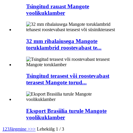
Tsingitud rauast Mangote
voolikuklamber
32 mm ribalaiusega Mangote
toruklambrid roostevabast te...
Tsingitud terasest või roostevabast
terasest Mangote torud...
Eksport Brasiilia turule Mangote
voolikuklamber
1
2
3
Järgmine >
>>
Lehekülg 1 / 3