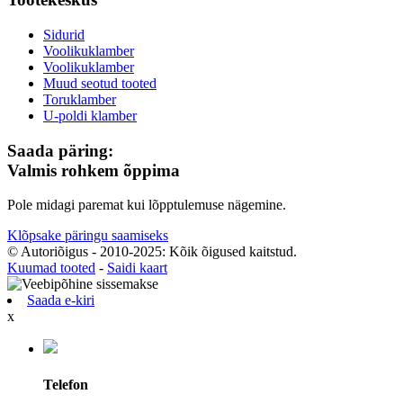
Sidurid
Voolikuklamber
Voolikuklamber
Muud seotud tooted
Toruklamber
U-poldi klamber
Saada päring:
Valmis rohkem õppima
Pole midagi paremat kui lõpptulemuse nägemine.
Klõpsake päringu saamiseks
© Autoriõigus - 2010-2025: Kõik õigused kaitstud.
Kuumad tooted
-
Saidi kaart
Saada e-kiri
x
Telefon