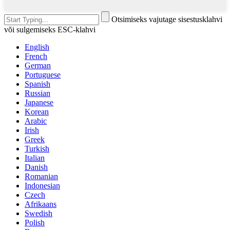
Otsimiseks vajutage sisestusklahvi
või sulgemiseks ESC-klahvi
English
French
German
Portuguese
Spanish
Russian
Japanese
Korean
Arabic
Irish
Greek
Turkish
Italian
Danish
Romanian
Indonesian
Czech
Afrikaans
Swedish
Polish