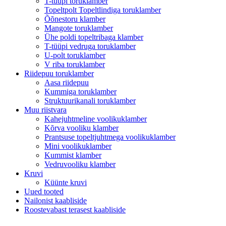
T-tüüpi toruklamber
Topeltpolt Topeltlindiga toruklamber
Õõnestoru klamber
Mangote toruklamber
Ühe poldi topeltribaga klamber
T-tüüpi vedruga toruklamber
U-polt toruklamber
V riba toruklamber
Riidepuu toruklamber
Aasa riidepuu
Kummiga toruklamber
Struktuurikanali toruklamber
Muu riistvara
Kahejuhtmeline voolikuklamber
Kõrva vooliku klamber
Prantsuse topeltjuhtmega voolikuklamber
Mini voolikuklamber
Kummist klamber
Vedruvooliku klamber
Kruvi
Küünte kruvi
Uued tooted
Nailonist kaabliside
Roostevabast terasest kaabliside