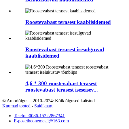
Roostevabast terasest kaablisidemed
Roostevabast terasest isesulguvad
kaablisidemed
4,6 * 300 roostevabast terasest
roostevabast terasest iseseisev...
© Autoriõigus – 2010-2024: Kõik õigused kaitstud.
Kuumad tooted
-
Saidikaart
Telefon:
0086-15222867341
E-post:
theonemetal@163.com