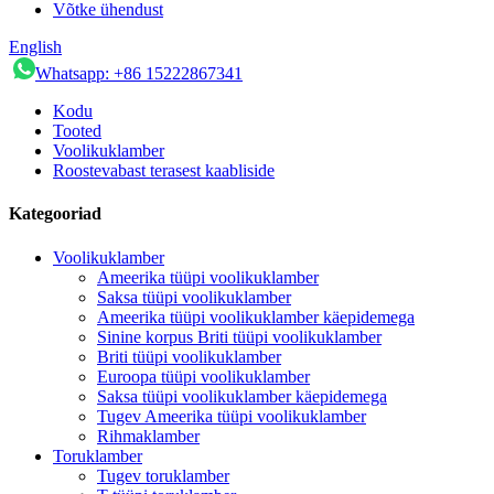
Võtke ühendust
English
Whatsapp: +86 15222867341
Kodu
Tooted
Voolikuklamber
Roostevabast terasest kaabliside
Kategooriad
Voolikuklamber
Ameerika tüüpi voolikuklamber
Saksa tüüpi voolikuklamber
Ameerika tüüpi voolikuklamber käepidemega
Sinine korpus Briti tüüpi voolikuklamber
Briti tüüpi voolikuklamber
Euroopa tüüpi voolikuklamber
Saksa tüüpi voolikuklamber käepidemega
Tugev Ameerika tüüpi voolikuklamber
Rihmaklamber
Toruklamber
Tugev toruklamber