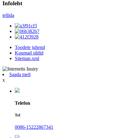
Infoleht
tellida
Toodete juhend
Kuumad sildid
Sitemap.xml
Saada meil
x
Telefon
Tel
0086-15222867341