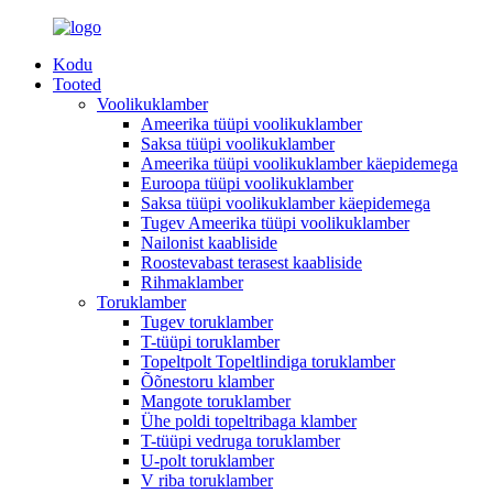
Kodu
Tooted
Voolikuklamber
Ameerika tüüpi voolikuklamber
Saksa tüüpi voolikuklamber
Ameerika tüüpi voolikuklamber käepidemega
Euroopa tüüpi voolikuklamber
Saksa tüüpi voolikuklamber käepidemega
Tugev Ameerika tüüpi voolikuklamber
Nailonist kaabliside
Roostevabast terasest kaabliside
Rihmaklamber
Toruklamber
Tugev toruklamber
T-tüüpi toruklamber
Topeltpolt Topeltlindiga toruklamber
Õõnestoru klamber
Mangote toruklamber
Ühe poldi topeltribaga klamber
T-tüüpi vedruga toruklamber
U-polt toruklamber
V riba toruklamber