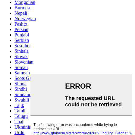
Mongolian
Burmese
Nepali
Norwegian
Pashto
Persian
Punjabi
Serbian
Sesotho
Sinhala
Slovak
Slovenian
Somali
Samoan
Scots Gaelic
Shona
Sindhi
Sundanese
Swahili
Tajik
Tamil
Telugu
Thai
Ukrainian
Urdu