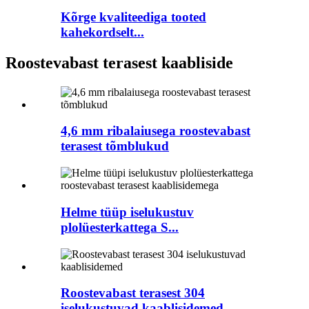
Kõrge kvaliteediga tooted
kahekordselt...
Roostevabast terasest kaabliside
4,6 mm ribalaiusega roostevabast
terasest tõmblukud
Helme tüüp iselukustuv
plolüesterkattega S...
Roostevabast terasest 304
iselukustuvad kaablisidemed