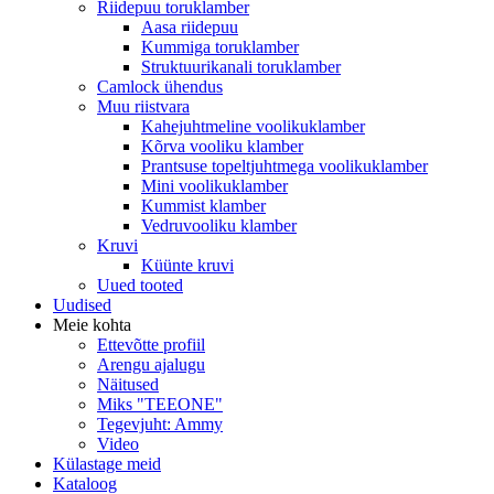
Riidepuu toruklamber
Aasa riidepuu
Kummiga toruklamber
Struktuurikanali toruklamber
Camlock ühendus
Muu riistvara
Kahejuhtmeline voolikuklamber
Kõrva vooliku klamber
Prantsuse topeltjuhtmega voolikuklamber
Mini voolikuklamber
Kummist klamber
Vedruvooliku klamber
Kruvi
Küünte kruvi
Uued tooted
Uudised
Meie kohta
Ettevõtte profiil
Arengu ajalugu
Näitused
Miks "TEEONE"
Tegevjuht: Ammy
Video
Külastage meid
Kataloog