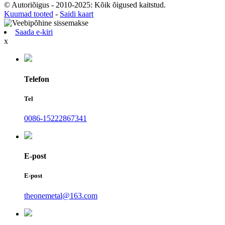
© Autoriõigus - 2010-2025: Kõik õigused kaitstud.
Kuumad tooted
-
Saidi kaart
Saada e-kiri
x
Telefon
Tel
0086-15222867341
E-post
E-post
theonemetal@163.com