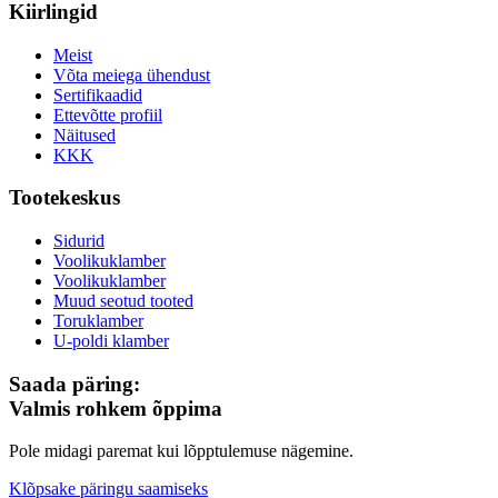
Kiirlingid
Meist
Võta meiega ühendust
Sertifikaadid
Ettevõtte profiil
Näitused
KKK
Tootekeskus
Sidurid
Voolikuklamber
Voolikuklamber
Muud seotud tooted
Toruklamber
U-poldi klamber
Saada päring:
Valmis rohkem õppima
Pole midagi paremat kui lõpptulemuse nägemine.
Klõpsake päringu saamiseks