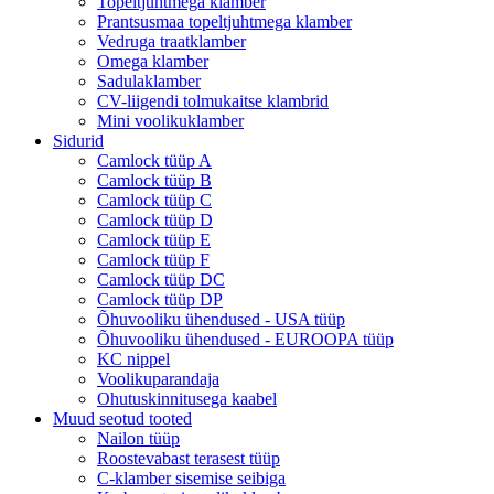
Topeltjuhtmega klamber
Prantsusmaa topeltjuhtmega klamber
Vedruga traatklamber
Omega klamber
Sadulaklamber
CV-liigendi tolmukaitse klambrid
Mini voolikuklamber
Sidurid
Camlock tüüp A
Camlock tüüp B
Camlock tüüp C
Camlock tüüp D
Camlock tüüp E
Camlock tüüp F
Camlock tüüp DC
Camlock tüüp DP
Õhuvooliku ühendused - USA tüüp
Õhuvooliku ühendused - EUROOPA tüüp
KC nippel
Voolikuparandaja
Ohutuskinnitusega kaabel
Muud seotud tooted
Nailon tüüp
Roostevabast terasest tüüp
C-klamber sisemise seibiga