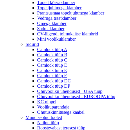
Topelt kõrvaklamber
Topeltjuhtmega klamber
Prantsusmaa topeltjuhtmega klamber
Vedruga traatklamber
Omega klamber
Sadulaklamber
CV-liigendi tolmukaitse klambrid
Mini voolikuklamber
Sidurid
Camlock tüüp A
Camlock tüüp B
Camlock tüüp C
Camlock tüüp D
Camlock tüüp E
Camlock tüüp F
Camlock tüüp DC
Camlock tüüp DP
Õhuvooliku ühendused - USA tüüp
Õhuvooliku ühendused - EUROOPA tüüp
KC nippel
Voolikuparandaja
Ohutuskinnitusega kaabel
Muud seotud tooted
Nailon tüüp
Roostevabast terasest tüüp