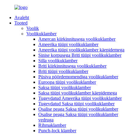
Avaleht
Tooted
Voolik
Voolikuklamber
Amercan kiirkinnitusega voolikuklamber
Ameerika tüüpi voolikuklamber
Ameerika tüüpi voolikuklamber käepidemega
Sinise korpusega Briti tüüpi voolikuklamber
Silla voolikuklamber
Briti kiirkinnitusega voolikuklamber
Briti tüüpi voolikuklamber
Püsiva pöördemomendiga voolikuklamber
Euroopa tüüpi voolikuklamber
Saksa tüüpi voolikuklamber
Saksa tüüpi voolikuklamber käepidemega
Tugevdatud Ameerika tüüpi voolikuklamber
Tugevdatud Saksa tüüpi voolikuklamber
Osalise peaga Saksa tüüpi voolikuklamber
Osalise peaga Saksa tüüpi voolikuklamber
vedruga
Rihmaklamber
Punch-lock klamber