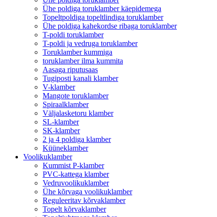
Ühe poldiga toruklamber käepidemega
Topeltpoldiga topeltlindiga toruklamber
Ühe poldiga kahekordse ribaga toruklamber
T-poldi toruklamber
T-poldi ja vedruga toruklamber
Toruklamber kummiga
toruklamber ilma kummita
Aasaga riputusaas
Tugiposti kanali klamber
V-klamber
Mangote toruklamber
Spiraalklamber
Väljalasketoru klamber
SL-klamber
SK-klamber
2 ja 4 poldiga klamber
Küüneklamber
Voolikuklamber
Kummist P-klamber
PVC-kattega klamber
Vedruvoolikuklamber
Ühe kõrvaga voolikuklamber
Reguleeritav kõrvaklamber
Topelt kõrvaklamber