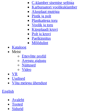
C-klamber sisemise seibiga
Karburaatori voolikuklamber
Alusplaat mutriga
Pistik ja polt
Plastkattega toru
Voolik ja toru
Kipsplaadi kruvi
Polt ja kruvi
Paelkinnitus
Mõõdulint
Kataloog
Meist
Ettevõtte profiil
Arengu ajalugu
Näitused
Video
VR
Uudised
Võta meiega ühendust
English
Avaleht
Tooted
Sidurid