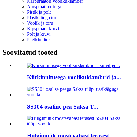
Karburaatori voolikuklamber
Alusplaat mutriga
Pistik ja polt
Plastkattega toru
Voolik ja toru
Kipsplaadi kruvi
Polt ja kruvi
Paelkinnitus
Soovitatud tooted
Kiirkinnitusega voolikuklambrid ja...
SS304 osaline pea Saksa T...
Hulgimüük roostevabast terasest ...