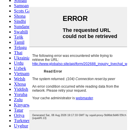
Somali
Samoan
Scots Gaelic
Shona
Sindhi
Sundanese
Swahili
Tajik
Tamil
Telugu
Thai
Ukrainian
Urdu
Uzbek
Vietnamese
Welsh
Xhosa
Yiddish
Yoruba
Zulu
Kinyarwanda
Tatar
Oriya
Turkmen
Uyghur