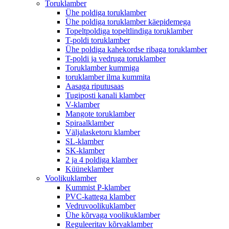
Toruklamber
Ühe poldiga toruklamber
Ühe poldiga toruklamber käepidemega
Topeltpoldiga topeltlindiga toruklamber
T-poldi toruklamber
Ühe poldiga kahekordse ribaga toruklamber
T-poldi ja vedruga toruklamber
Toruklamber kummiga
toruklamber ilma kummita
Aasaga riputusaas
Tugiposti kanali klamber
V-klamber
Mangote toruklamber
Spiraalklamber
Väljalasketoru klamber
SL-klamber
SK-klamber
2 ja 4 poldiga klamber
Küüneklamber
Voolikuklamber
Kummist P-klamber
PVC-kattega klamber
Vedruvoolikuklamber
Ühe kõrvaga voolikuklamber
Reguleeritav kõrvaklamber