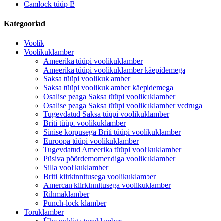
Camlock tüüp B
Kategooriad
Voolik
Voolikuklamber
Ameerika tüüpi voolikuklamber
Ameerika tüüpi voolikuklamber käepidemega
Saksa tüüpi voolikuklamber
Saksa tüüpi voolikuklamber käepidemega
Osalise peaga Saksa tüüpi voolikuklamber
Osalise peaga Saksa tüüpi voolikuklamber vedruga
Tugevdatud Saksa tüüpi voolikuklamber
Briti tüüpi voolikuklamber
Sinise korpusega Briti tüüpi voolikuklamber
Euroopa tüüpi voolikuklamber
Tugevdatud Ameerika tüüpi voolikuklamber
Püsiva pöördemomendiga voolikuklamber
Silla voolikuklamber
Briti kiirkinnitusega voolikuklamber
Amercan kiirkinnitusega voolikuklamber
Rihmaklamber
Punch-lock klamber
Toruklamber
Ühe poldiga toruklamber