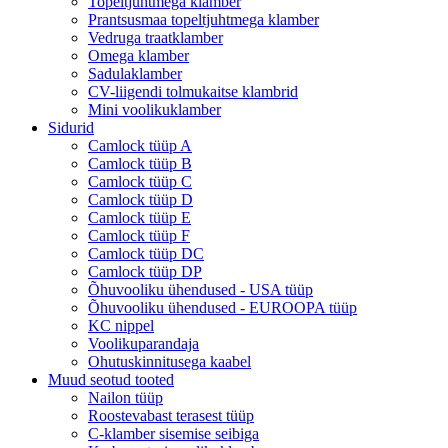
Topeltjuhtmega klamber
Prantsusmaa topeltjuhtmega klamber
Vedruga traatklamber
Omega klamber
Sadulaklamber
CV-liigendi tolmukaitse klambrid
Mini voolikuklamber
Sidurid
Camlock tüüp A
Camlock tüüp B
Camlock tüüp C
Camlock tüüp D
Camlock tüüp E
Camlock tüüp F
Camlock tüüp DC
Camlock tüüp DP
Õhuvooliku ühendused - USA tüüp
Õhuvooliku ühendused - EUROOPA tüüp
KC nippel
Voolikuparandaja
Ohutuskinnitusega kaabel
Muud seotud tooted
Nailon tüüp
Roostevabast terasest tüüp
C-klamber sisemise seibiga