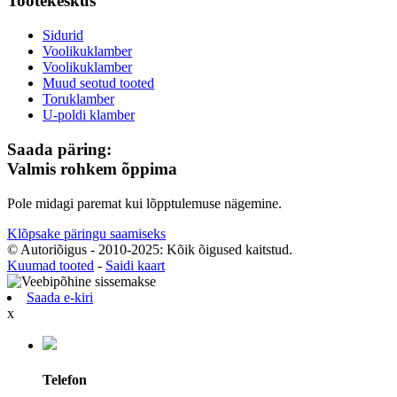
Tootekeskus
Sidurid
Voolikuklamber
Voolikuklamber
Muud seotud tooted
Toruklamber
U-poldi klamber
Saada päring:
Valmis rohkem õppima
Pole midagi paremat kui lõpptulemuse nägemine.
Klõpsake päringu saamiseks
© Autoriõigus - 2010-2025: Kõik õigused kaitstud.
Kuumad tooted
-
Saidi kaart
Saada e-kiri
x
Telefon