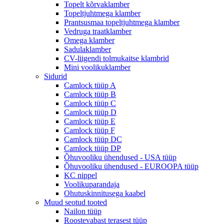
Topelt kõrvaklamber
Topeltjuhtmega klamber
Prantsusmaa topeltjuhtmega klamber
Vedruga traatklamber
Omega klamber
Sadulaklamber
CV-liigendi tolmukaitse klambrid
Mini voolikuklamber
Sidurid
Camlock tüüp A
Camlock tüüp B
Camlock tüüp C
Camlock tüüp D
Camlock tüüp E
Camlock tüüp F
Camlock tüüp DC
Camlock tüüp DP
Õhuvooliku ühendused - USA tüüp
Õhuvooliku ühendused - EUROOPA tüüp
KC nippel
Voolikuparandaja
Ohutuskinnitusega kaabel
Muud seotud tooted
Nailon tüüp
Roostevabast terasest tüüp