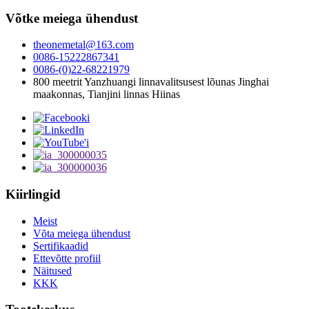
Võtke meiega ühendust
theonemetal@163.com
0086-15222867341
0086-(0)22-68221979
800 meetrit Yanzhuangi linnavalitsusest lõunas Jinghai
maakonnas, Tianjini linnas Hiinas
Kiirlingid
Meist
Võta meiega ühendust
Sertifikaadid
Ettevõtte profiil
Näitused
KKK