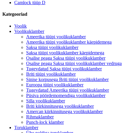
Camlock tüüp D
Kategooriad
Voolik
Voolikuklamber
Ameerika tüüpi voolikuklamber
Ameerika tüüpi voolikuklamber käepidemega
Saksa tüüpi voolikuklamber
Saksa tüüpi voolikuklamber käepidemega
Osalise peaga Saksa tüüpi voolikuklamber
Osalise peaga Saksa tüüpi voolikuklamber vedruga
Tugevdatud Saksa tüüpi voolikuklamber
Briti tüüpi voolikuklamber
Sinise korpusega Briti tüüpi voolikuklamber
Euroopa tüüpi voolikuklamber
Tugevdatud Ameerika tüüpi voolikuklamber
Püsiva pöördemomendiga voolikuklamber
Silla voolikuklamber
Briti kiirkinnitusega voolikuklamber
Amercan kiirkinnitusega voolikuklamber
Rihmaklamber
Punch-lock klamber
Toruklamber
Ühe poldiga toruklamber