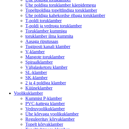
Ühe poldiga toruklamber käepidemega
Topeltpoldiga topeltlindiga toruklamber
Ühe poldiga kahekordse ribaga toruklamber
T-poldi toruklamber
T-poldi ja vedruga toruklamber
Toruklamber kummiga
toruklamber ilma kummita
Aasaga riputusaas
Tugiposti kanali klamber
V-klamber
Mangote toruklamber
Spiraalklamber
Väljalasketoru klamber
SL-klamber
SK-klamber
2 ja 4 poldiga klamber
Küüneklamber
Voolikuklamber
Kummist P-klamber
PVC-kattega klamber
Vedruvoolikuklamber
Ühe kõrvaga voolikuklamber
Reguleeritav kõrvaklamber
Topelt kõrvaklamber