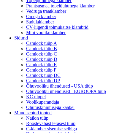
Topeltjuhtmega klamber
Prantsusmaa topeltjuhtmega klamber
Vedruga traatklamber
Omega klamber
Sadulaklamber
CV-liigendi tolmukaitse klambrid
Mini voolikuklamber
Sidurid
Camlock tüüp A
Camlock tüüp B
Camlock tüüp C
Camlock tüüp D
Camlock tüüp E
Camlock tüüp F
Camlock tüüp DC
Camlock tüüp DP
Õhuvooliku ühendused - USA tüüp
Õhuvooliku ühendused - EUROOPA tüüp
KC nippel
Voolikuparandaja
Ohutuskinnitusega kaabel
Muud seotud tooted
Nailon tüüp
Roostevabast terasest tüüp
C-klamber sisemise seibiga