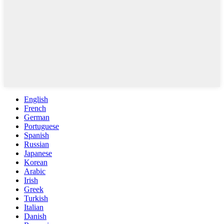
English
French
German
Portuguese
Spanish
Russian
Japanese
Korean
Arabic
Irish
Greek
Turkish
Italian
Danish