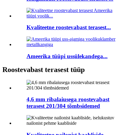
Kvaliteetne roostevabast terasest...
Ameerika tüüpi ussülekandega...
Roostevabast terasest tüüp
4,6 mm ribalaiusega roostevabast
terasest 201/304 tõmbsidemed
Kvaliteetne nailonist kaabliside