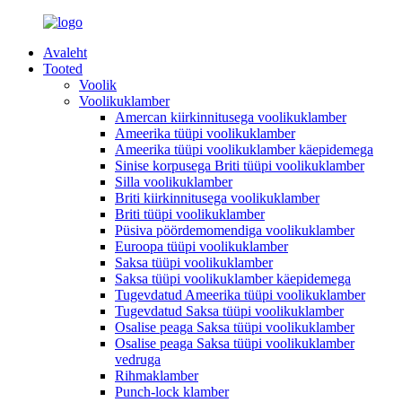
Avaleht
Tooted
Voolik
Voolikuklamber
Amercan kiirkinnitusega voolikuklamber
Ameerika tüüpi voolikuklamber
Ameerika tüüpi voolikuklamber käepidemega
Sinise korpusega Briti tüüpi voolikuklamber
Silla voolikuklamber
Briti kiirkinnitusega voolikuklamber
Briti tüüpi voolikuklamber
Püsiva pöördemomendiga voolikuklamber
Euroopa tüüpi voolikuklamber
Saksa tüüpi voolikuklamber
Saksa tüüpi voolikuklamber käepidemega
Tugevdatud Ameerika tüüpi voolikuklamber
Tugevdatud Saksa tüüpi voolikuklamber
Osalise peaga Saksa tüüpi voolikuklamber
Osalise peaga Saksa tüüpi voolikuklamber
vedruga
Rihmaklamber
Punch-lock klamber