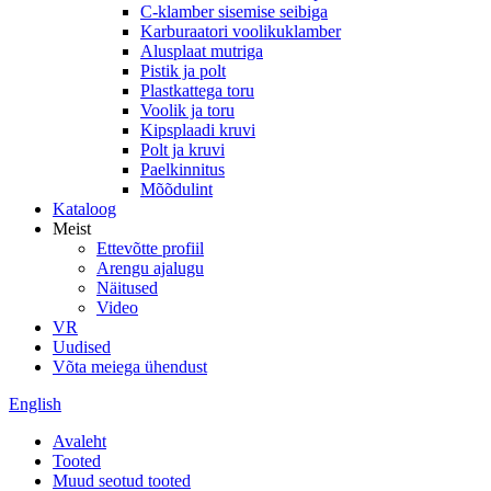
C-klamber sisemise seibiga
Karburaatori voolikuklamber
Alusplaat mutriga
Pistik ja polt
Plastkattega toru
Voolik ja toru
Kipsplaadi kruvi
Polt ja kruvi
Paelkinnitus
Mõõdulint
Kataloog
Meist
Ettevõtte profiil
Arengu ajalugu
Näitused
Video
VR
Uudised
Võta meiega ühendust
English
Avaleht
Tooted
Muud seotud tooted