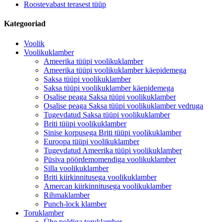
Roostevabast terasest tüüp
Kategooriad
Voolik
Voolikuklamber
Ameerika tüüpi voolikuklamber
Ameerika tüüpi voolikuklamber käepidemega
Saksa tüüpi voolikuklamber
Saksa tüüpi voolikuklamber käepidemega
Osalise peaga Saksa tüüpi voolikuklamber
Osalise peaga Saksa tüüpi voolikuklamber vedruga
Tugevdatud Saksa tüüpi voolikuklamber
Briti tüüpi voolikuklamber
Sinise korpusega Briti tüüpi voolikuklamber
Euroopa tüüpi voolikuklamber
Tugevdatud Ameerika tüüpi voolikuklamber
Püsiva pöördemomendiga voolikuklamber
Silla voolikuklamber
Briti kiirkinnitusega voolikuklamber
Amercan kiirkinnitusega voolikuklamber
Rihmaklamber
Punch-lock klamber
Toruklamber
Ühe poldiga toruklamber