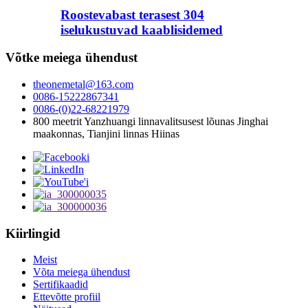
Roostevabast terasest 304
iselukustuvad kaablisidemed
Võtke meiega ühendust
theonemetal@163.com
0086-15222867341
0086-(0)22-68221979
800 meetrit Yanzhuangi linnavalitsusest lõunas Jinghai
maakonnas, Tianjini linnas Hiinas
Kiirlingid
Meist
Võta meiega ühendust
Sertifikaadid
Ettevõtte profiil