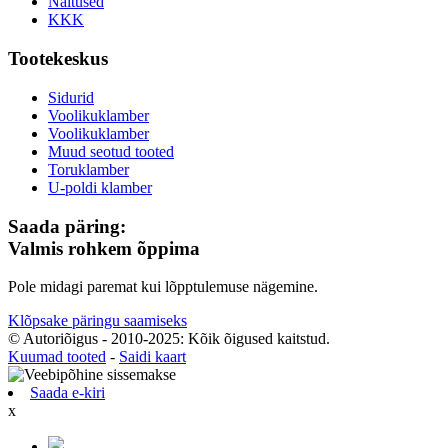
Näitused
KKK
Tootekeskus
Sidurid
Voolikuklamber
Voolikuklamber
Muud seotud tooted
Toruklamber
U-poldi klamber
Saada päring:
Valmis rohkem õppima
Pole midagi paremat kui lõpptulemuse nägemine.
Klõpsake päringu saamiseks
© Autoriõigus - 2010-2025: Kõik õigused kaitstud.
Kuumad tooted
-
Saidi kaart
Saada e-kiri
x