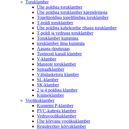
Toruklamber
Ühe poldiga toruklamber
Ühe poldiga toruklamber käepidemega
Topeltpoldiga topeltlindiga toruklamber
T-poldi toruklamber
Ühe poldiga kahekordse ribaga toruklamber
T-poldi ja vedruga toruklamber
Toruklamber kummiga
toruklamber ilma kummita
Aasaga riputusaas
Tugiposti kanali klamber
V-klamber
Mangote toruklamber
Spiraalklamber
Väljalasketoru klamber
SL-klamber
SK-klamber
2 ja 4 poldiga klamber
Küüneklamber
Voolikuklamber
Kummist P-klamber
PVC-kattega klamber
Vedruvoolikuklamber
Ühe kõrvaga voolikuklamber
Reguleeritav kõrvaklamber