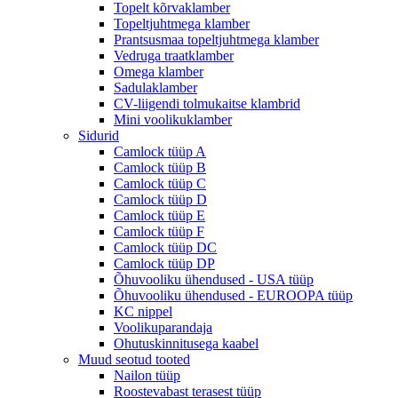
Topelt kõrvaklamber
Topeltjuhtmega klamber
Prantsusmaa topeltjuhtmega klamber
Vedruga traatklamber
Omega klamber
Sadulaklamber
CV-liigendi tolmukaitse klambrid
Mini voolikuklamber
Sidurid
Camlock tüüp A
Camlock tüüp B
Camlock tüüp C
Camlock tüüp D
Camlock tüüp E
Camlock tüüp F
Camlock tüüp DC
Camlock tüüp DP
Õhuvooliku ühendused - USA tüüp
Õhuvooliku ühendused - EUROOPA tüüp
KC nippel
Voolikuparandaja
Ohutuskinnitusega kaabel
Muud seotud tooted
Nailon tüüp
Roostevabast terasest tüüp