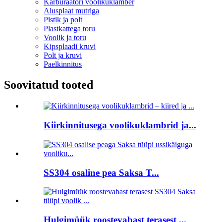
Karburaatori voolikuklamber
Alusplaat mutriga
Pistik ja polt
Plastkattega toru
Voolik ja toru
Kipsplaadi kruvi
Polt ja kruvi
Paelkinnitus
Soovitatud tooted
Kiirkinnitusega voolikuklambrid ja...
SS304 osaline pea Saksa T...
Hulgimüük roostevabast terasest ...