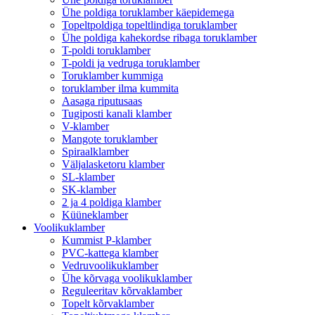
Ühe poldiga toruklamber käepidemega
Topeltpoldiga topeltlindiga toruklamber
Ühe poldiga kahekordse ribaga toruklamber
T-poldi toruklamber
T-poldi ja vedruga toruklamber
Toruklamber kummiga
toruklamber ilma kummita
Aasaga riputusaas
Tugiposti kanali klamber
V-klamber
Mangote toruklamber
Spiraalklamber
Väljalasketoru klamber
SL-klamber
SK-klamber
2 ja 4 poldiga klamber
Küüneklamber
Voolikuklamber
Kummist P-klamber
PVC-kattega klamber
Vedruvoolikuklamber
Ühe kõrvaga voolikuklamber
Reguleeritav kõrvaklamber
Topelt kõrvaklamber