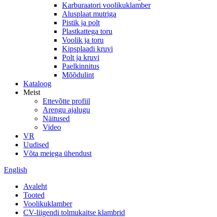
Karburaatori voolikuklamber
Alusplaat mutriga
Pistik ja polt
Plastkattega toru
Voolik ja toru
Kipsplaadi kruvi
Polt ja kruvi
Paelkinnitus
Mõõdulint
Kataloog
Meist
Ettevõtte profiil
Arengu ajalugu
Näitused
Video
VR
Uudised
Võta meiega ühendust
English
Avaleht
Tooted
Voolikuklamber
CV-liigendi tolmukaitse klambrid