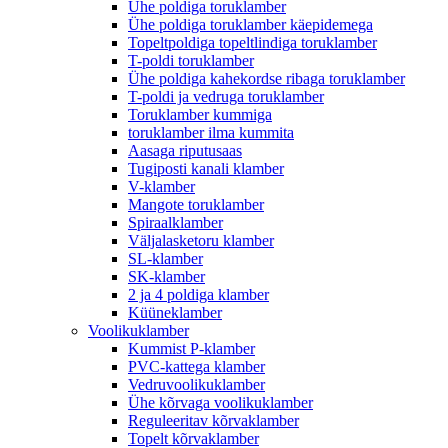
Ühe poldiga toruklamber
Ühe poldiga toruklamber käepidemega
Topeltpoldiga topeltlindiga toruklamber
T-poldi toruklamber
Ühe poldiga kahekordse ribaga toruklamber
T-poldi ja vedruga toruklamber
Toruklamber kummiga
toruklamber ilma kummita
Aasaga riputusaas
Tugiposti kanali klamber
V-klamber
Mangote toruklamber
Spiraalklamber
Väljalasketoru klamber
SL-klamber
SK-klamber
2 ja 4 poldiga klamber
Küüneklamber
Voolikuklamber
Kummist P-klamber
PVC-kattega klamber
Vedruvoolikuklamber
Ühe kõrvaga voolikuklamber
Reguleeritav kõrvaklamber
Topelt kõrvaklamber