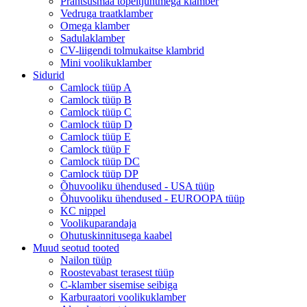
Prantsusmaa topeltjuhtmega klamber
Vedruga traatklamber
Omega klamber
Sadulaklamber
CV-liigendi tolmukaitse klambrid
Mini voolikuklamber
Sidurid
Camlock tüüp A
Camlock tüüp B
Camlock tüüp C
Camlock tüüp D
Camlock tüüp E
Camlock tüüp F
Camlock tüüp DC
Camlock tüüp DP
Õhuvooliku ühendused - USA tüüp
Õhuvooliku ühendused - EUROOPA tüüp
KC nippel
Voolikuparandaja
Ohutuskinnitusega kaabel
Muud seotud tooted
Nailon tüüp
Roostevabast terasest tüüp
C-klamber sisemise seibiga
Karburaatori voolikuklamber