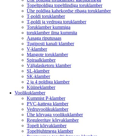
Topeltpoldiga topeltlindiga toruklamber
Ühe poldiga kahekordse ribaga toruklamber
T-poldi toruklamber
T-poldi ja vedruga toruklamber
Toruklamber kummiga
toruklamber ilma kummita
Aasaga riputusaas
Tugiposti kanali klamber
V-klamber
Mangote toruklamber
Spiraalklamber
Väljalasketoru klamber
SL-klamber
SK-klamber
2 ja 4 poldiga klamber
Küüneklamber
Voolikuklamber
Kummist P-klamber
PVC-kattega klamber
Vedruvoolikuklamber
Ühe kõrvaga voolikuklamber
Reguleeritav kõrvaklamber
Topelt kõrvaklamber
Topeltjuhtmega klamber