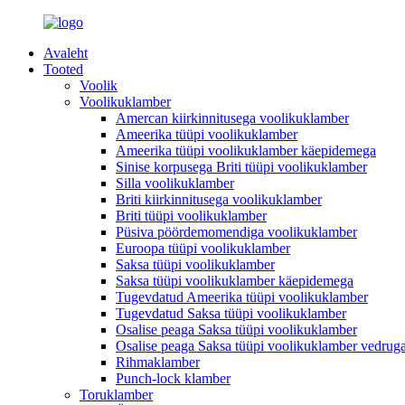
Avaleht
Tooted
Voolik
Voolikuklamber
Amercan kiirkinnitusega voolikuklamber
Ameerika tüüpi voolikuklamber
Ameerika tüüpi voolikuklamber käepidemega
Sinise korpusega Briti tüüpi voolikuklamber
Silla voolikuklamber
Briti kiirkinnitusega voolikuklamber
Briti tüüpi voolikuklamber
Püsiva pöördemomendiga voolikuklamber
Euroopa tüüpi voolikuklamber
Saksa tüüpi voolikuklamber
Saksa tüüpi voolikuklamber käepidemega
Tugevdatud Ameerika tüüpi voolikuklamber
Tugevdatud Saksa tüüpi voolikuklamber
Osalise peaga Saksa tüüpi voolikuklamber
Osalise peaga Saksa tüüpi voolikuklamber vedrug
Rihmaklamber
Punch-lock klamber
Toruklamber