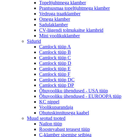
Topeltjuhtmega klamber
Prantsusmaa topeltjuhtmega klamber
Vedruga traatklamber
Omega klamber
Sadulaklamber
CV-liigendi tolmukaitse klambrid
Mini voolikuklamber
Sidurid
Camlock tüüp A
Camlock tüüp B
Camlock tüüp C
Camlock tüüp D
Camlock tüüp E
Camlock tüüp F
Camlock tüüp DC
Camlock tüüp DP
Õhuvooliku ühendused - USA tüüp
Õhuvooliku ühendused - EUROOPA tüüp
KC nippel
Voolikuparandaja
Ohutuskinnitusega kaabel
Muud seotud tooted
Nailon tüüp
Roostevabast terasest tüüp
C-klamber sisemise seibiga