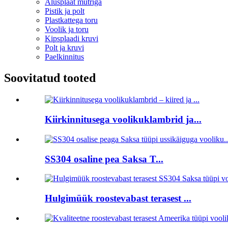
Alusplaat mutriga
Pistik ja polt
Plastkattega toru
Voolik ja toru
Kipsplaadi kruvi
Polt ja kruvi
Paelkinnitus
Soovitatud tooted
Kiirkinnitusega voolikuklambrid ja...
SS304 osaline pea Saksa T...
Hulgimüük roostevabast terasest ...