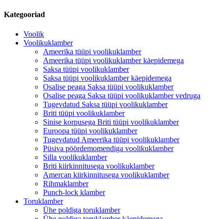
Kategooriad
Voolik
Voolikuklamber
Ameerika tüüpi voolikuklamber
Ameerika tüüpi voolikuklamber käepidemega
Saksa tüüpi voolikuklamber
Saksa tüüpi voolikuklamber käepidemega
Osalise peaga Saksa tüüpi voolikuklamber
Osalise peaga Saksa tüüpi voolikuklamber vedruga
Tugevdatud Saksa tüüpi voolikuklamber
Briti tüüpi voolikuklamber
Sinise korpusega Briti tüüpi voolikuklamber
Euroopa tüüpi voolikuklamber
Tugevdatud Ameerika tüüpi voolikuklamber
Püsiva pöördemomendiga voolikuklamber
Silla voolikuklamber
Briti kiirkinnitusega voolikuklamber
Amercan kiirkinnitusega voolikuklamber
Rihmaklamber
Punch-lock klamber
Toruklamber
Ühe poldiga toruklamber
Ühe poldiga toruklamber käepidemega