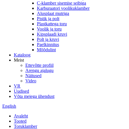
C-klamber sisemise seibiga
Karburaatori voolikuklamber
Alusplaat mutriga
Pistik ja polt
Plastkattega toru
Voolik ja toru
Kipsplaadi kruvi
Polt ja kruvi
Paelkinnitus
Mõõdulint
Kataloog
Meist
Ettevõtte profiil
Arengu ajalugu
Näitused
Video
VR
Uudised
Võta meiega ühendust
English
Avaleht
Tooted
Toruklamber