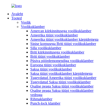
Avaleht
Tooted
Voolik
Voolikuklamber
Amercan kiirkinnitusega voolikuklamber
Ameerika tüüpi voolikuklamber
Ameerika tüüpi voolikuklamber käepidemega
Sinise korpusega Briti tüüpi voolikuklamber
Silla voolikuklamber
Briti kiirkinnitusega voolikuklamber
Briti tüüpi voolikuklamber
Püsiva pöördemomendiga voolikuklamber
Euroopa tüüpi voolikuklamber
Saksa tüüpi voolikuklamber
Saksa tüüpi voolikuklamber käepidemega
Tugevdatud Ameerika tüüpi voolikuklamber
Tugevdatud Saksa tüüpi voolikuklamber
Osalise peaga Saksa tüüpi voolikuklamber
Osalise peaga Saksa tüüpi voolikuklamber
vedruga
Rihmaklamber
Punch-lock klamber