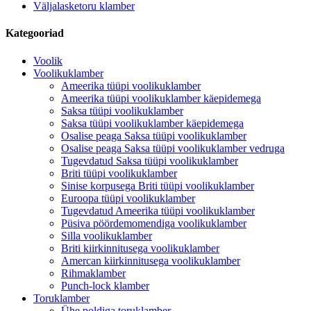
Väljalasketoru klamber
Kategooriad
Voolik
Voolikuklamber
Ameerika tüüpi voolikuklamber
Ameerika tüüpi voolikuklamber käepidemega
Saksa tüüpi voolikuklamber
Saksa tüüpi voolikuklamber käepidemega
Osalise peaga Saksa tüüpi voolikuklamber
Osalise peaga Saksa tüüpi voolikuklamber vedruga
Tugevdatud Saksa tüüpi voolikuklamber
Briti tüüpi voolikuklamber
Sinise korpusega Briti tüüpi voolikuklamber
Euroopa tüüpi voolikuklamber
Tugevdatud Ameerika tüüpi voolikuklamber
Püsiva pöördemomendiga voolikuklamber
Silla voolikuklamber
Briti kiirkinnitusega voolikuklamber
Amercan kiirkinnitusega voolikuklamber
Rihmaklamber
Punch-lock klamber
Toruklamber
Ühe poldiga toruklamber