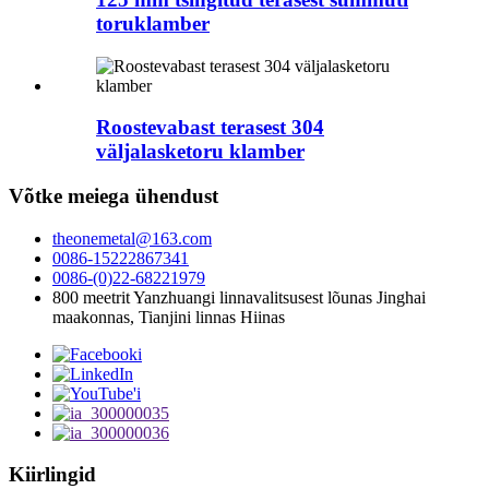
toruklamber
Roostevabast terasest 304
väljalasketoru klamber
Võtke meiega ühendust
theonemetal@163.com
0086-15222867341
0086-(0)22-68221979
800 meetrit Yanzhuangi linnavalitsusest lõunas Jinghai
maakonnas, Tianjini linnas Hiinas
Kiirlingid