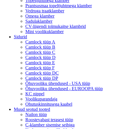
Topeltjuhtmega klamber
Prantsusmaa topeltjuhtmega klamber
Vedruga traatklamber
Omega klamber
Sadulaklamber
CV-liigendi tolmukaitse klambrid
Mini voolikuklamber
Sidurid
Camlock tüüp A
Camlock tüüp B
Camlock tüüp C
Camlock tüüp D
Camlock tüüp E
Camlock tüüp F
Camlock tüüp DC
Camlock tüüp DP
Õhuvooliku ühendused - USA tüüp
Õhuvooliku ühendused - EUROOPA tüüp
KC nippel
Voolikuparandaja
Ohutuskinnitusega kaabel
Muud seotud tooted
Nailon tüüp
Roostevabast terasest tüüp
C-klamber sisemise seibiga