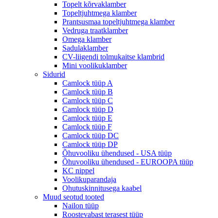
Topelt kõrvaklamber
Topeltjuhtmega klamber
Prantsusmaa topeltjuhtmega klamber
Vedruga traatklamber
Omega klamber
Sadulaklamber
CV-liigendi tolmukaitse klambrid
Mini voolikuklamber
Sidurid
Camlock tüüp A
Camlock tüüp B
Camlock tüüp C
Camlock tüüp D
Camlock tüüp E
Camlock tüüp F
Camlock tüüp DC
Camlock tüüp DP
Õhuvooliku ühendused - USA tüüp
Õhuvooliku ühendused - EUROOPA tüüp
KC nippel
Voolikuparandaja
Ohutuskinnitusega kaabel
Muud seotud tooted
Nailon tüüp
Roostevabast terasest tüüp