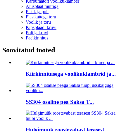
Karburaatori voolikuklamber
Alusplaat mutriga
Pistik ja polt
Plastkattega toru
Voolik ja toru
Kipsplaadi kruvi
Polt ja kruvi
Paelkinnitus
Soovitatud tooted
Kiirkinnitusega voolikuklambrid ja...
SS304 osaline pea Saksa T...
Hulgimüük roostevabast terasest ...