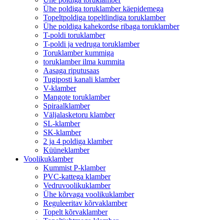
Ühe poldiga toruklamber käepidemega
Topeltpoldiga topeltlindiga toruklamber
Ühe poldiga kahekordse ribaga toruklamber
T-poldi toruklamber
T-poldi ja vedruga toruklamber
Toruklamber kummiga
toruklamber ilma kummita
Aasaga riputusaas
Tugiposti kanali klamber
V-klamber
Mangote toruklamber
Spiraalklamber
Väljalasketoru klamber
SL-klamber
SK-klamber
2 ja 4 poldiga klamber
Küüneklamber
Voolikuklamber
Kummist P-klamber
PVC-kattega klamber
Vedruvoolikuklamber
Ühe kõrvaga voolikuklamber
Reguleeritav kõrvaklamber
Topelt kõrvaklamber