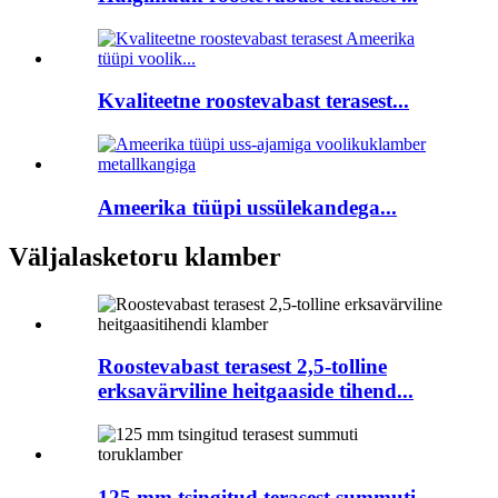
Kvaliteetne roostevabast terasest...
Ameerika tüüpi ussülekandega...
Väljalasketoru klamber
Roostevabast terasest 2,5-tolline
erksavärviline heitgaaside tihend...
125 mm tsingitud terasest summuti