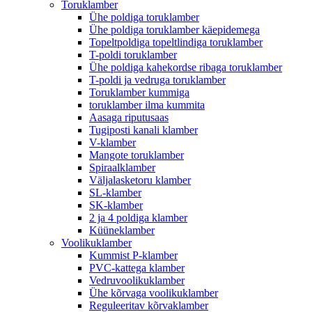
Toruklamber
Ühe poldiga toruklamber
Ühe poldiga toruklamber käepidemega
Topeltpoldiga topeltlindiga toruklamber
T-poldi toruklamber
Ühe poldiga kahekordse ribaga toruklamber
T-poldi ja vedruga toruklamber
Toruklamber kummiga
toruklamber ilma kummita
Aasaga riputusaas
Tugiposti kanali klamber
V-klamber
Mangote toruklamber
Spiraalklamber
Väljalasketoru klamber
SL-klamber
SK-klamber
2 ja 4 poldiga klamber
Küüneklamber
Voolikuklamber
Kummist P-klamber
PVC-kattega klamber
Vedruvoolikuklamber
Ühe kõrvaga voolikuklamber
Reguleeritav kõrvaklamber