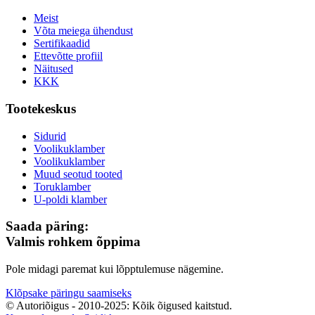
Meist
Võta meiega ühendust
Sertifikaadid
Ettevõtte profiil
Näitused
KKK
Tootekeskus
Sidurid
Voolikuklamber
Voolikuklamber
Muud seotud tooted
Toruklamber
U-poldi klamber
Saada päring:
Valmis rohkem õppima
Pole midagi paremat kui lõpptulemuse nägemine.
Klõpsake päringu saamiseks
© Autoriõigus - 2010-2025: Kõik õigused kaitstud.