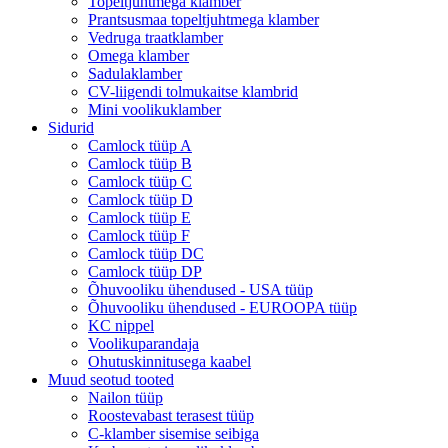
Topeltjuhtmega klamber
Prantsusmaa topeltjuhtmega klamber
Vedruga traatklamber
Omega klamber
Sadulaklamber
CV-liigendi tolmukaitse klambrid
Mini voolikuklamber
Sidurid
Camlock tüüp A
Camlock tüüp B
Camlock tüüp C
Camlock tüüp D
Camlock tüüp E
Camlock tüüp F
Camlock tüüp DC
Camlock tüüp DP
Õhuvooliku ühendused - USA tüüp
Õhuvooliku ühendused - EUROOPA tüüp
KC nippel
Voolikuparandaja
Ohutuskinnitusega kaabel
Muud seotud tooted
Nailon tüüp
Roostevabast terasest tüüp
C-klamber sisemise seibiga