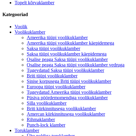
Topelt kõrvaklamber
Kategooriad
Voolik
Voolikuklamber
Ameerika tüüpi voolikuklamber
Ameerika tüüpi voolikuklamber käepidemega
Saksa tüüpi voolikuklamber
Saksa tüüpi voolikuklamber käepidemega
Osalise peaga Saksa tüüpi voolikuklamber
Osalise peaga Saksa tüüpi voolikuklamber vedruga
Tugevdatud Saksa tüüpi voolikuklamber
Briti tüüpi voolikuklamber
Sinise korpusega Briti tüüpi voolikuklamber
Euroopa tüüpi voolikuklamber
Tugevdatud Ameerika tüüpi voolikuklamber
Püsiva pöördemomendiga voolikuklamber
Silla voolikuklamber
Briti kiirkinnitusega voolikuklamber
Amercan kiirkinnitusega voolikuklamber
Rihmaklamber
Punch-lock klamber
Toruklamber
Ühe poldiga toruklamber