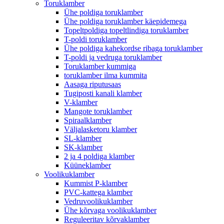
Toruklamber
Ühe poldiga toruklamber
Ühe poldiga toruklamber käepidemega
Topeltpoldiga topeltlindiga toruklamber
T-poldi toruklamber
Ühe poldiga kahekordse ribaga toruklamber
T-poldi ja vedruga toruklamber
Toruklamber kummiga
toruklamber ilma kummita
Aasaga riputusaas
Tugiposti kanali klamber
V-klamber
Mangote toruklamber
Spiraalklamber
Väljalasketoru klamber
SL-klamber
SK-klamber
2 ja 4 poldiga klamber
Küüneklamber
Voolikuklamber
Kummist P-klamber
PVC-kattega klamber
Vedruvoolikuklamber
Ühe kõrvaga voolikuklamber
Reguleeritav kõrvaklamber