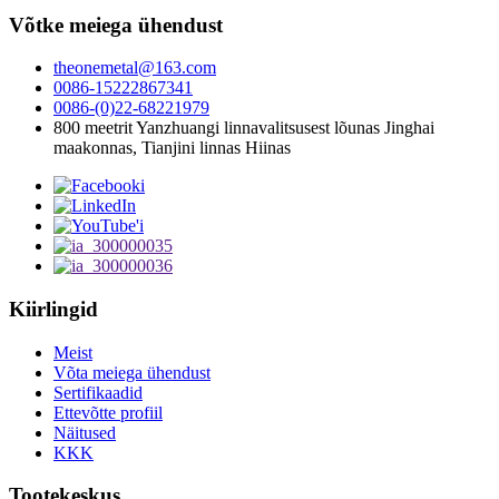
Võtke meiega ühendust
theonemetal@163.com
0086-15222867341
0086-(0)22-68221979
800 meetrit Yanzhuangi linnavalitsusest lõunas Jinghai
maakonnas, Tianjini linnas Hiinas
Kiirlingid
Meist
Võta meiega ühendust
Sertifikaadid
Ettevõtte profiil
Näitused
KKK
Tootekeskus