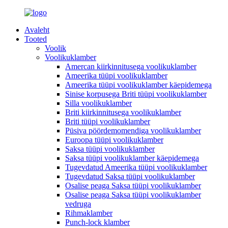
Avaleht
Tooted
Voolik
Voolikuklamber
Amercan kiirkinnitusega voolikuklamber
Ameerika tüüpi voolikuklamber
Ameerika tüüpi voolikuklamber käepidemega
Sinise korpusega Briti tüüpi voolikuklamber
Silla voolikuklamber
Briti kiirkinnitusega voolikuklamber
Briti tüüpi voolikuklamber
Püsiva pöördemomendiga voolikuklamber
Euroopa tüüpi voolikuklamber
Saksa tüüpi voolikuklamber
Saksa tüüpi voolikuklamber käepidemega
Tugevdatud Ameerika tüüpi voolikuklamber
Tugevdatud Saksa tüüpi voolikuklamber
Osalise peaga Saksa tüüpi voolikuklamber
Osalise peaga Saksa tüüpi voolikuklamber
vedruga
Rihmaklamber
Punch-lock klamber