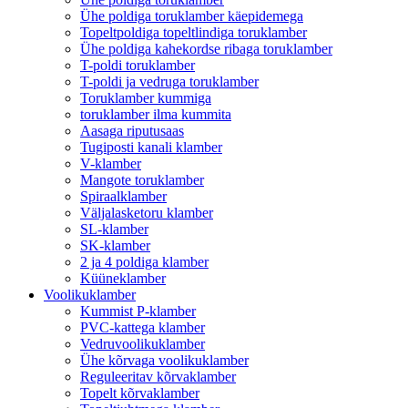
Ühe poldiga toruklamber käepidemega
Topeltpoldiga topeltlindiga toruklamber
Ühe poldiga kahekordse ribaga toruklamber
T-poldi toruklamber
T-poldi ja vedruga toruklamber
Toruklamber kummiga
toruklamber ilma kummita
Aasaga riputusaas
Tugiposti kanali klamber
V-klamber
Mangote toruklamber
Spiraalklamber
Väljalasketoru klamber
SL-klamber
SK-klamber
2 ja 4 poldiga klamber
Küüneklamber
Voolikuklamber
Kummist P-klamber
PVC-kattega klamber
Vedruvoolikuklamber
Ühe kõrvaga voolikuklamber
Reguleeritav kõrvaklamber
Topelt kõrvaklamber