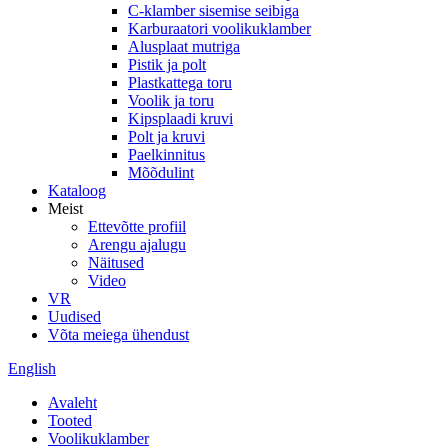
C-klamber sisemise seibiga
Karburaatori voolikuklamber
Alusplaat mutriga
Pistik ja polt
Plastkattega toru
Voolik ja toru
Kipsplaadi kruvi
Polt ja kruvi
Paelkinnitus
Mõõdulint
Kataloog
Meist
Ettevõtte profiil
Arengu ajalugu
Näitused
Video
VR
Uudised
Võta meiega ühendust
English
Avaleht
Tooted
Voolikuklamber