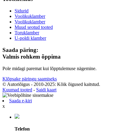
Sidurid
Voolikuklamber
Voolikuklamber
Muud seotud tooted
Toruklamber
U-poldi klamber
Saada päring:
Valmis rohkem õppima
Pole midagi paremat kui lõpptulemuse nägemine.
Klõpsake päringu saamiseks
© Autoriõigus - 2010-2025: Kõik õigused kaitstud.
Kuumad tooted
-
Saidi kaart
Saada e-kiri
x
Telefon