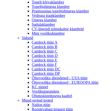
Topelt kõrvaklamber
Topeltjuhtmega klamber
Prantsusmaa topeltjuhtmega klamber
Vedruga traatklamber
Omega klamber
Sadulaklamber
CV-liigendi tolmukaitse klambrid
Mini voolikuklamber
Sidurid
Camlock tüüp A
Camlock tüüp B
Camlock tüüp C
Camlock tüüp D
Camlock tüüp E
Camlock tüüp F
Camlock tüüp DC
Camlock tüüp DP
Õhuvooliku ühendused - USA tüüp
Õhuvooliku ühendused - EUROOPA tüüp
KC nippel
Voolikuparandaja
Ohutuskinnitusega kaabel
Muud seotud tooted
Nailon tüüp
Roostevabast terasest tüüp