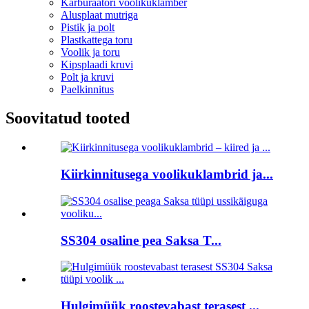
Karburaatori voolikuklamber
Alusplaat mutriga
Pistik ja polt
Plastkattega toru
Voolik ja toru
Kipsplaadi kruvi
Polt ja kruvi
Paelkinnitus
Soovitatud tooted
Kiirkinnitusega voolikuklambrid ja...
SS304 osaline pea Saksa T...
Hulgimüük roostevabast terasest ...